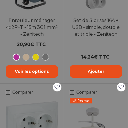
Enrouleur ménager
Set de 3 prises 16A +
4x2P+T - 15m 3G1 mm²
USB - simple, double
- Zenitech
et triple - Zenitech
20,90€ TTC
14,24€ TTC
Rose
Taupe
Jaune
Gris
Voir les options
Ajouter
Comparer
Comparer
Promo