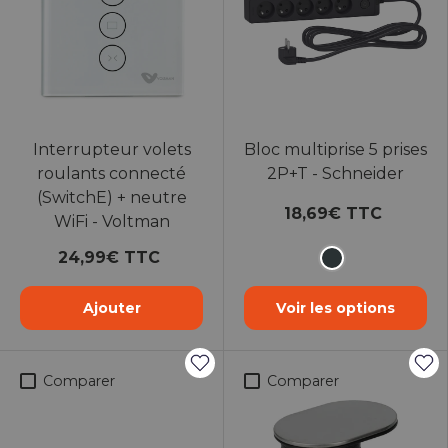
Interrupteur volets
Bloc multiprise 5 prises
roulants connecté
2P+T - Schneider
(SwitchE) + neutre
18,69€ TTC
WiFi - Voltman
24,99€ TTC
Anthracite
Ajouter
Voir les options
Comparer
Comparer