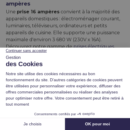
ampères
Une
prise 16 ampères
convient à la majorité des
appareils domestiques : électroménager courant,
luminaires, téléviseurs, ordinateurs et petits
appareils de cuisine. Elle supporte une puissance
maximale d'environ 3 680 W (230V x 16A).
Découvrez notre gamme de
prises électriques
adaptées à tous vos besoins quotidiens.
Différence entre prise 16A et 20A
La
prise 20A
est réservée aux appareils
énergivores comme les plaques de cuisson, fours
électriques ou cumulus. Elle accepte jusqu'à 4
600 W de puissance. Visuellement, la prise 20A
possède un alvéole supplémentaire pour la terre,
Prix HT
plus large. Vérifiez toujours la plaque signalétique
de vos appareils avant branchement.
Les indices de protection IP44 et IP65