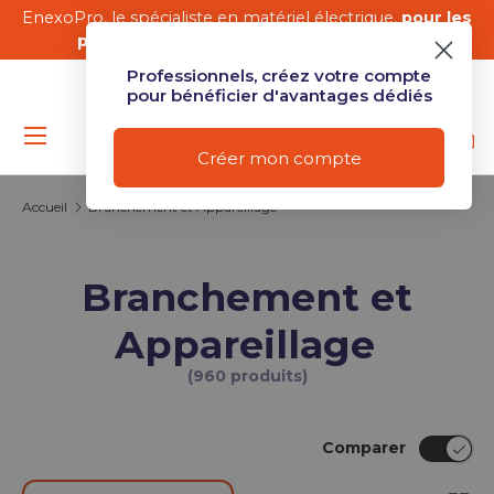
re
EnexoPro, le spécialiste en matériel électrique,
pour les
Aller au contenu
professionnels comme les particuliers
.
Professionnels, créez votre compte
pour bénéficier d'avantages dédiés
Menu
Mon compte
Se connect
Recher
Pan
Créer mon compte
Recherche
Type de produit
Tous
Accueil
Branchement et Appareillage
Branchement et
Appareillage
(960 produits)
Comparer