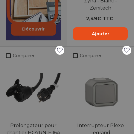
Zyna - Blanc -
Zenitech
2,49€ TTC
Découvrir
Ajouter
Comparer
Comparer
Prolongateur pour
Interrupteur Plexo
chantier HO7RN-F 16A
Legrand