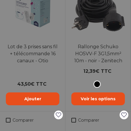
Lot de 3 prises sans fil
Rallonge Schuko
+ télécommande 16
HO5VV-F 3G1,5mm²
canaux - Otio
10m - noir - Zenitech
12,39€ TTC
43,50€ TTC
Noir
Ajouter
Voir les options
Comparer
Comparer