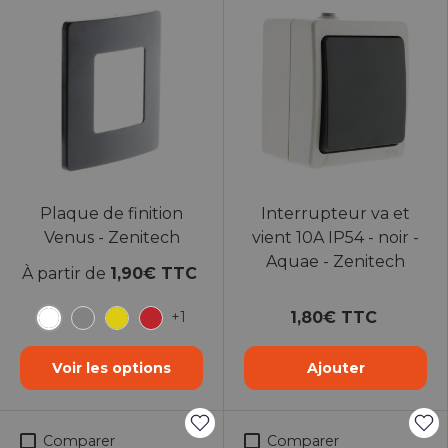
Plaque de finition
Interrupteur va et
Venus - Zenitech
vient 10A IP54 - noir -
Aquae - Zenitech
À partir de
1,90€ TTC
1,80€ TTC
+1
Blanc
Métallique
Jaune
Rouge
Voir les options
Ajouter
Comparer
Comparer