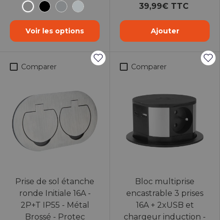
39,99€ TTC
Silver
Noir
Aluminium
Inox
Voir les options
Ajouter
Comparer
Comparer
Prise de sol étanche
Bloc multiprise
ronde Initiale 16A -
encastrable 3 prises
2P+T IP55 - Métal
16A + 2xUSB et
Brossé - Protec
chargeur induction -