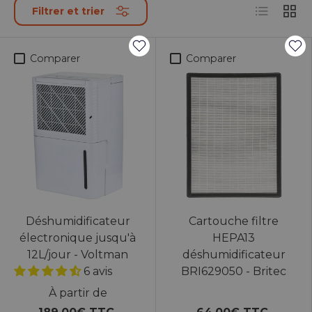
Liste
Grille
Filtrer et trier
Comparer
Comparer
Déshumidificateur
Cartouche filtre
électronique jusqu'à
HEPA13
12L/jour - Voltman
déshumidificateur
6 avis
BRI629050 - Britec
À partir de