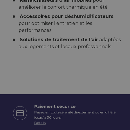
Rafraîchisseurs d’air mobiles
pour
améliorer le confort thermique en été
Accessoires pour déshumidificateurs
pour optimiser l’entretien et les
performances
Solutions de traitement de l’air
adaptées
aux logements et locaux professionnels
Paiement sécurisé
Payez en toute sérénité directement ou en différé
écédent
jusqu'à 30 jours !
Détails