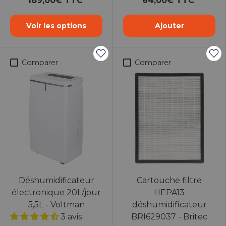
189,00€ TTC
64,00€ TTC
Voir les options
Ajouter
Comparer
Comparer
Déshumidificateur
Cartouche filtre
électronique 20L/jour
HEPA13
5,5L - Voltman
déshumidificateur
3 avis
BRI629037 - Britec