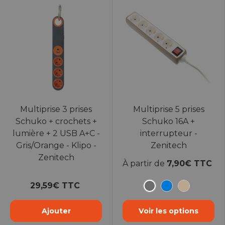
Multiprise 3 prises
Multiprise 5 prises
Schuko + crochets +
Schuko 16A +
lumière + 2 USB A+C -
interrupteur -
Gris/Orange - Klipo -
Zenitech
Zenitech
À partir de
7,90€ TTC
29,59€ TTC
Gris
Bleu
Taupe
Ajouter
Voir les options