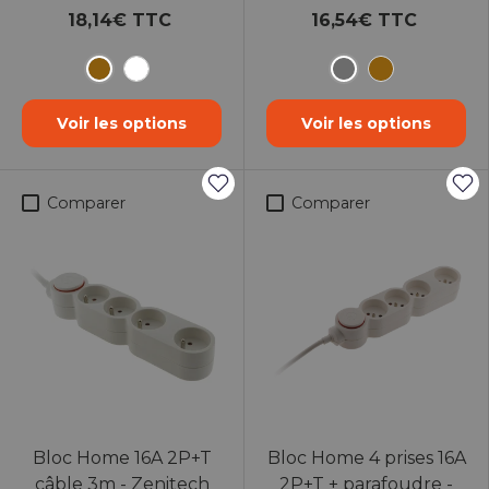
18,14€ TTC
16,54€ TTC
Marron
Gris
Blanc
Marron
Voir les options
Voir les options
Comparer
Comparer
Bloc Home 16A 2P+T
Bloc Home 4 prises 16A
câble 3m - Zenitech
2P+T + parafoudre -