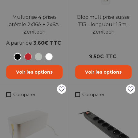
Multiprise 4 prises
Bloc multiprise suisse
latérale 2x16A + 2x6A -
T13 - longueur 1.5m -
Zenitech
Zenitech
À partir de
3,60€ TTC
9,50€ TTC
Noir
Rouge
Chrome
Blanc
Voir les options
Voir les options
Comparer
Comparer