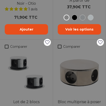
À partir de
Noir - Otio
37,90€ TTC
1 avis
71,90€ TTC
Silver
Noir
Aluminium
Inox
Ajouter
Voir les options
Comparer
Comparer
Lot de 2 blocs
Bloc multiprise à poser