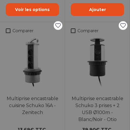
Noir
Blanc
Voir les options
Ajouter
Comparer
Comparer
Multiprise encastrable
Multiprise encastrable
cuisine Schuko 16A -
Schuko 3 prises + 2
Zenitech
USB Ø100m -
Blanc/Noir - Otio
13,69€ TTC
39,90€ TTC