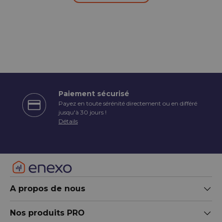
Paiement sécurisé
Payez en toute sérénité directement ou en différé
écédent
jusqu'à 30 jours !
Détails
A propos de nous
Nos produits PRO