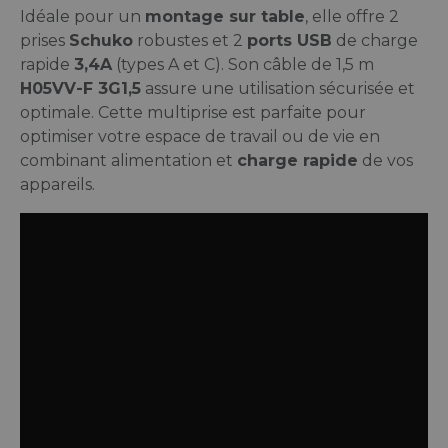
Idéale pour un
montage sur table
, elle offre 2
prises
Schuko
robustes et 2
ports USB
de charge
rapide
3,4A
(types A et C). Son câble de 1,5 m
H05VV-F 3G1,5
assure une utilisation sécurisée et
optimale. Cette multiprise est parfaite pour
optimiser votre espace de travail ou de vie en
combinant alimentation et
charge rapide
de vos
appareils.