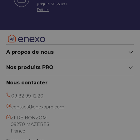
écédent
jusqu'à 30 jours !
Détails
A propos de nous
Nos produits PRO
Nous contacter
09 82 99 12 20
contact@enexopro.com
ZI DE BONZOM
09270 MAZERES
France