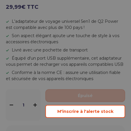
29,99€ TTC
L'adaptateur de voyage universel 5en1 de Q2 Power
est compatible avec plus de 100 pays !
Son aspect élégant ajoute une touche de style à vos
accessoires électroniques
Livré avec une pochette de transport
Équipé d'un port USB supplémentaire, cet adaptateur
vous permet de recharger vos appareils compatibles USB
Conforme à la norme CE : assure une utilisation fiable
et sécurisée de vos appareils électroniques
Qté
Épuisé
-
+
M'inscrire à l'alerte stock