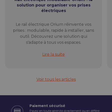
solution pour organiser vos prises
électriques
Le rail électrique Orium réinvente vos
prises : modulable, rapide à installer, sans
outil. Découvrez une solution qui
s'adapte à tous vos espaces.
Rail électrique modulable Orium : l
Lire la suite
Voir tous les articles
Paiement sécurisé
Payez en toute sérénité directement ou en différé