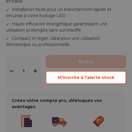
et fiable
Installation facile pour un branchement rapide et
sécurisé à votre horloge LED
Haute efficacité énergétique garantissant une
utilisation prolongée sans surchauffe
Compact et léger, idéal pour une utilisation
domestique ou professionnelle
Qté
Épuisé
-
+
M'inscrire à l'alerte stock
Créez votre compte pro, débloquez vos
avantages