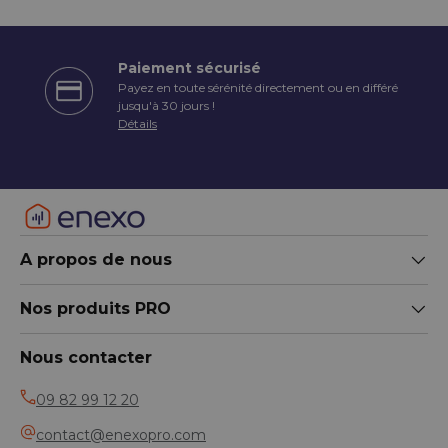
Paiement sécurisé
Payez en toute sérénité directement ou en différé
écédent
jusqu'à 30 jours !
Détails
A propos de nous
Nos produits PRO
Nous contacter
09 82 99 12 20
contact@enexopro.com