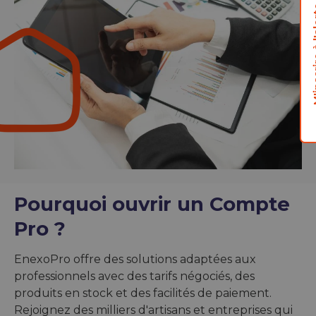
M'inscrire
Pourquoi ouvrir un Compte
Pro ?
EnexoPro offre des solutions adaptées aux
professionnels avec des tarifs négociés, des
produits en stock et des facilités de paiement.
Rejoignez des milliers d'artisans et entreprises qui