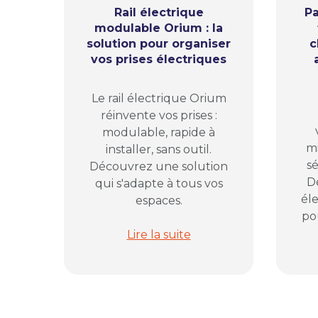
Rail électrique
Pa
modulable Orium : la
solution pour organiser
c
vos prises électriques
Le rail électrique Orium
réinvente vos prises :
modulable, rapide à
mi
installer, sans outil.
sé
Découvrez une solution
D
qui s'adapte à tous vos
él
espaces.
pou
Rail électrique modulable Orium : 
Lire la suite