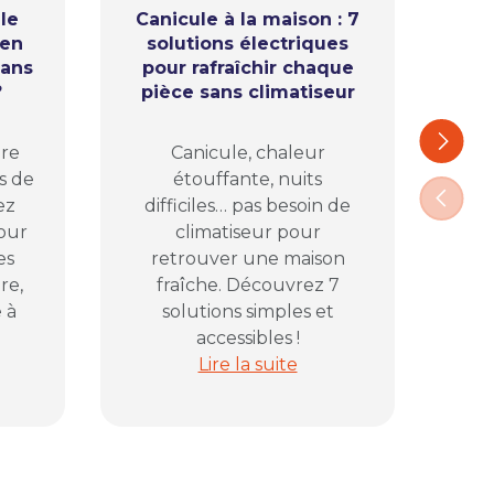
le
Canicule à la maison : 7
ien
solutions électriques
l’
sans
pour rafraîchir chaque
ap
?
pièce sans climatiseur
Ca
Suivant
ure
Canicule, chaleur
com
s de
étouffante, nuits
pl
Précéd
ez
difficiles… pas besoin de
vos
pour
climatiseur pour
D
es
retrouver une maison
pr
re,
fraîche. Découvrez 7
 à
solutions simples et
accessibles !
lectrique avant de fermer la maison
ans le jardin : comment bien éclairer sa terrasse sans pris
Canicule à la maison : 7 solutions
Lire la suite