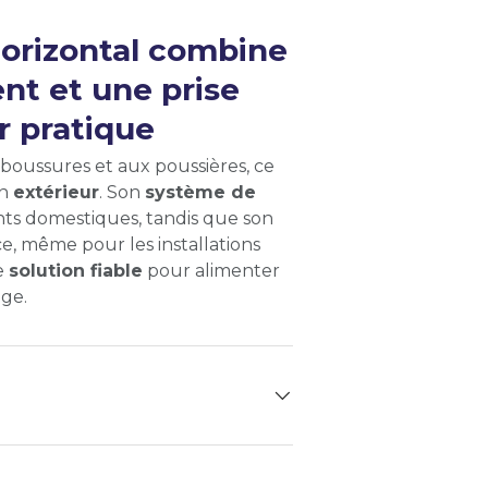
horizontal combine
ent et une prise
r pratique
claboussures et aux poussières, ce
en
extérieur
. Son
système de
ents domestiques, tandis que son
ace, même pour les installations
ne
solution fiable
pour alimenter
age.