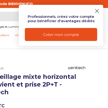
 les particuliers
.
Professionnels, créez votre compte
Mon compte
Se connecter
Panier
pour bénéficier d'avantages dédiés
ages et Luminaires
Produits connectés et Domotique
Créer mon compte
coleurs
Univers Camping
Nos promotions
829
illage mixte horizontal
ue de galerie
vient et prise 2P+T -
ech
ue de galerie
TC