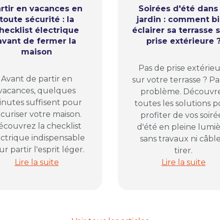
rtir en vacances en
Soirées d'été dans 
toute sécurité : la
jardin : comment b
hecklist électrique
éclairer sa terrasse 
avant de fermer la
prise extérieure 
maison
Pas de prise extérie
Avant de partir en
sur votre terrasse ? Pa
vacances, quelques
problème. Découvr
nutes suffisent pour
toutes les solutions 
curiser votre maison.
profiter de vos soiré
écouvrez la checklist
d'été en pleine lumiè
ectrique indispensable
sans travaux ni câble
r partir l'esprit léger.
tirer.
la solution pour organiser vos prises électriques
Partir en vacances en toute sécurité : la checklist é
Soirées d'été d
Lire la suite
Lire la suite