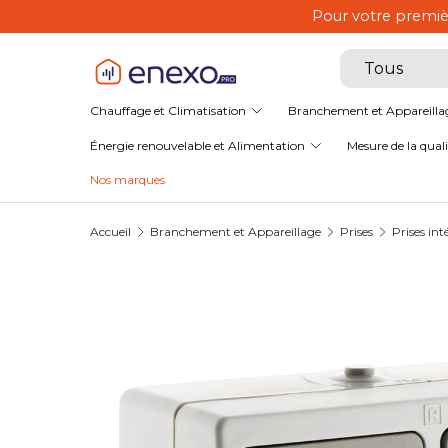
EnexoPro, le spéci
Aller au contenu
Recherche
Type de produ
Tous
Chauffage et Climatisation
Branchement et Appareilla
Énergie renouvelable et Alimentation
Mesure de la qualit
Nos marques
Accueil
Branchement et Appareillage
Prises
Prises int