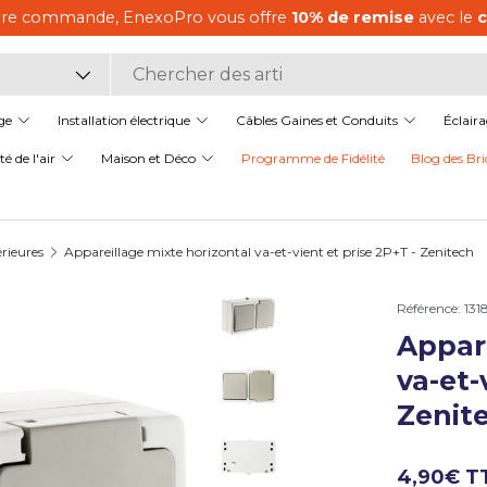
aliste en matériel électrique,
pour les professionnels comme
it
ge
Installation électrique
Câbles Gaines et Conduits
Éclair
é de l'air
Maison et Déco
Programme de Fidélité
Blog des Bri
érieures
Appareillage mixte horizontal va-et-vient et prise 2P+T - Zenitech
Référence:
131
Appare
Charger l’image 1 dans la v
va-et-
Zenit
Charger l’image 2 dans la v
4,90€ T