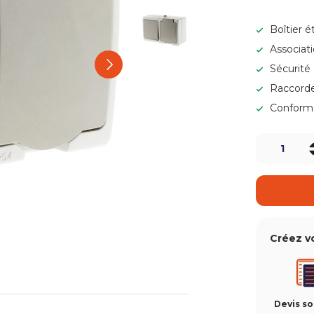
Charger l’image 3 dans la v
Boîtier 
Associati
Charger l’image 4 dans la 
Suivant
Sécurité
Raccorde
Conforme
Qté
-
Créez v
Devis s