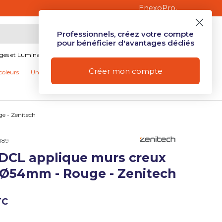
 les particuliers
.
Professionnels, créez votre compte
Mon compte
Se connecter
Panier
pour bénéficier d'avantages dédiés
ages et Luminaires
Produits connectés et Domotique
Créer mon compte
coleurs
Univers Camping
Nos promotions
e - Zenitech
189
 DCL applique murs creux
ue de galerie
 Ø54mm - Rouge - Zenitech
ue de galerie
TC