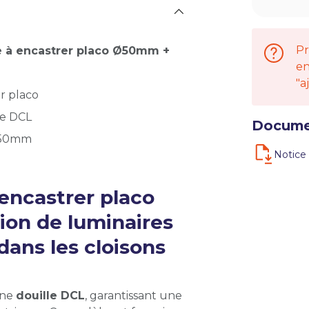
Pr
ue à encastrer placo Ø50mm +
en
"a
r placo
le DCL
Docume
 Ø50mm
Notice 
 encastrer placo
ation de luminaires
ans les cloisons
une
douille DCL
, garantissant une