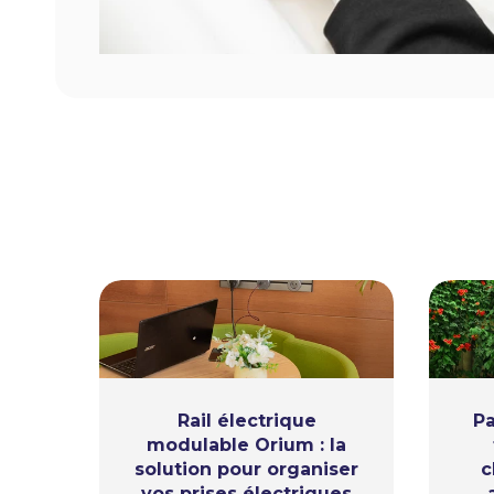
Rail électrique
Pa
modulable Orium : la
solution pour organiser
c
vos prises électriques