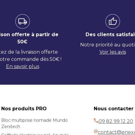
ison offerte à partir de
Des clients satisfai
50€
Notre priorité au quot
tez de la livraison offerte
Voir les avis
otre commande dès 50€ !
En savoir plus
Nos produits PRO
Nous contacter
Bloc multiprise nomade Mundo
09 82 99 12 20
Zenitech
contact@enexo