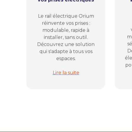
Le rail électrique Orium
réinvente vos prises :
modulable, rapide à
mi
installer, sans outil.
sé
Découvrez une solution
D
qui s'adapte à tous vos
él
espaces.
pou
Rail électrique modulable Orium : 
Lire la suite