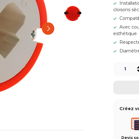
Charger l’image 3 dans la v
Installat
cloisons sè
Compatib
Charger l’image 4 dans la 
Avec couv
Suivant
esthétique
Respecte
Diamètre
Qté
-
Créez v
Devis s