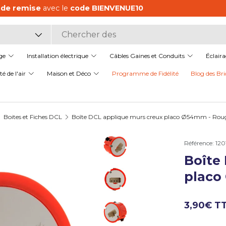
aliste en matériel électrique,
pour les professionnels comme
it
ge
Installation électrique
Câbles Gaines et Conduits
Éclair
é de l'air
Maison et Déco
Programme de Fidélité
Blog des Bri
Boites et Fiches DCL
Boîte DCL applique murs creux placo Ø54mm - Roug
Référence:
120
Boîte
Charger l’image 1 dans la v
placo
Charger l’image 2 dans la v
3,90€ T