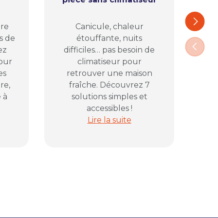
Ca
Suivant
ure
Canicule, chaleur
com
s de
étouffante, nuits
pl
Précéd
ez
difficiles… pas besoin de
vos
pour
climatiseur pour
D
es
retrouver une maison
pr
re,
fraîche. Découvrez 7
 à
solutions simples et
accessibles !
lectrique avant de fermer la maison
ans le jardin : comment bien éclairer sa terrasse sans pris
Canicule à la maison : 7 solutions
Lire la suite