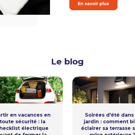
En savoir plus
Le blog
rtir en vacances en
Soirées d'été dans 
toute sécurité : la
jardin : comment b
hecklist électrique
éclairer sa terrasse 
avant de fermer la
prise extérieure 