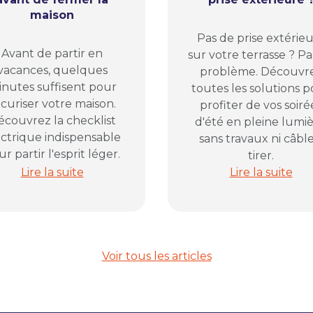
maison
Pas de prise extérie
Avant de partir en
sur votre terrasse ? Pa
vacances, quelques
problème. Découvr
nutes suffisent pour
toutes les solutions 
curiser votre maison.
profiter de vos soiré
écouvrez la checklist
d'été en pleine lumiè
ectrique indispensable
sans travaux ni câble
r partir l'esprit léger.
tirer.
la solution pour organiser vos prises électriques
Partir en vacances en toute sécurité : la checklist é
Soirées d'été d
Lire la suite
Lire la suite
Voir tous les articles