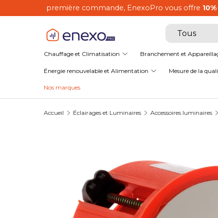
EnexoPro, le spéci
Aller au contenu
Recherche
Type de produ
Tous
Chauffage et Climatisation
Branchement et Appareilla
Énergie renouvelable et Alimentation
Mesure de la qualit
Nos marques
Accueil
Éclairages et Luminaires
Accessoires luminaires