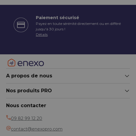
Paiement sécurisé
Payez en toute sérénité directement ou en différé
écédent
jusqu'à 30 jours !
Détails
A propos de nous
Nos produits PRO
Nous contacter
09 82 99 12 20
contact@enexopro.com