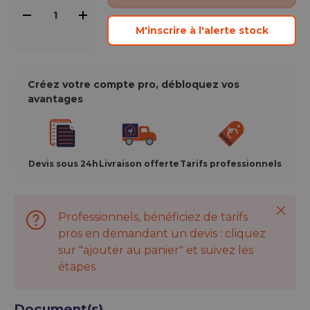
-
+
M'inscrire à l'alerte stock
Créez votre compte pro, débloquez vos
avantages
Devis sous 24h
Livraison offerte
Tarifs professionnels
Ferme
Professionnels, bénéficiez de tarifs
pros en demandant un devis : cliquez
sur "ajouter au panier" et suivez les
étapes
Document(s)