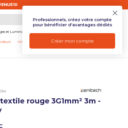
code BIENVENUE10
Professionnels, créez votre compte
Mon compte
Se connecter
Panier
pour bénéficier d'avantages dédiés
ages et Luminaires
Produits connectés et Domotique
Créer mon compte
coleurs
Univers Camping
Nos promotions
1034
 textile rouge 3G1mm² 3m -
y
C