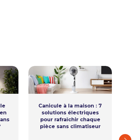
le
Canicule à la maison : 7
ien
solutions électriques
l’
sans
pour rafraîchir chaque
ap
?
pièce sans climatiseur
Ca
Suivant