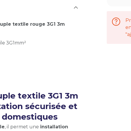
Pr
uple textile rouge 3G1 3m
en
"a
tile 3G1mm²
ple textile 3G1 3m
tation sécurisée et
ls domestiques
le
, il permet une
installation