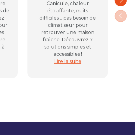
ure
Canicule, chaleur
com
s de
étouffante, nuits
pl
Précéd
ez
difficiles… pas besoin de
vos
pour
climatiseur pour
D
es
retrouver une maison
pr
re,
fraîche. Découvrez 7
 à
solutions simples et
accessibles !
lectrique avant de fermer la maison
ans le jardin : comment bien éclairer sa terrasse sans pris
Canicule à la maison : 7 solutions
Lire la suite