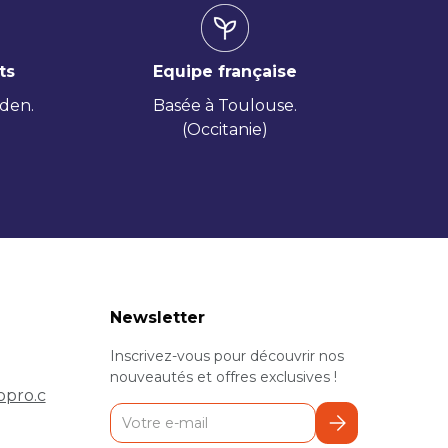
ts
Equipe française
iden.
Basée à Toulouse.
(Occitanie)
Newsletter
Inscrivez-vous pour découvrir nos
nouveautés et offres exclusives !
pro.c
E-mail
S’inscrire