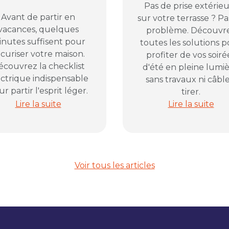
Pas de prise extérie
Avant de partir en
sur votre terrasse ? Pa
vacances, quelques
problème. Découvr
nutes suffisent pour
toutes les solutions 
curiser votre maison.
profiter de vos soiré
écouvrez la checklist
d'été en pleine lumiè
ectrique indispensable
sans travaux ni câble
r partir l'esprit léger.
tirer.
la solution pour organiser vos prises électriques
Partir en vacances en toute sécurité : la checklist é
Soirées d'été d
Lire la suite
Lire la suite
Voir tous les articles