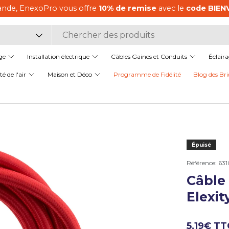
ère commande, EnexoPro vous offre
10% de remise
avec le
it
ge
Installation électrique
Câbles Gaines et Conduits
Éclair
é de l'air
Maison et Déco
Programme de Fidélité
Blog des Bri
Épuisé
Référence:
63
Câble
Elexit
5,19€ TT