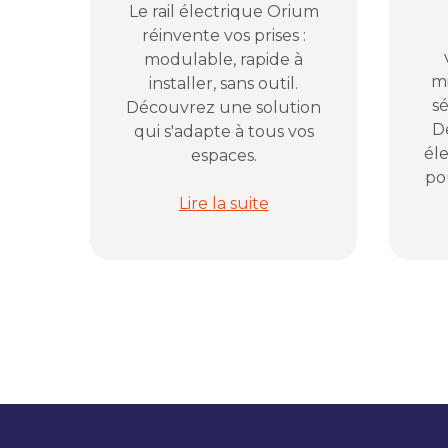
Le rail électrique Orium
réinvente vos prises :
modulable, rapide à
mi
installer, sans outil.
sé
Découvrez une solution
D
qui s'adapte à tous vos
él
espaces.
pou
Rail électrique modulable Orium : 
Lire la suite