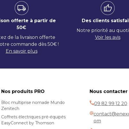
ison offerte à partir de
Des clients satisfai
50€
Notre priorité au quot
tez de la livraison offerte
Voir les avis
otre commande dès 50€ !
En savoir plus
Nos produits PRO
Nous contacter
Bloc multiprise nomade Mundo
09 82 99 12 20
Zenitech
contact@enexo
Coffrets électriques pré-équipés
om
EasyConnect by Thomson