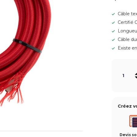
Câble te
Certifié 
Longueu
Câble dur
Existe en
Qté
-
Créez v
Devis s