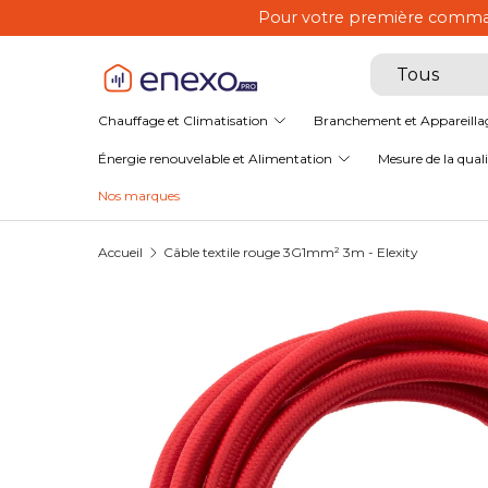
Pour votre premi
Aller au contenu
Recherche
Type de produ
Tous
Chauffage et Climatisation
Branchement et Appareilla
Énergie renouvelable et Alimentation
Mesure de la qualit
Nos marques
Accueil
Câble textile rouge 3G1mm² 3m - Elexity