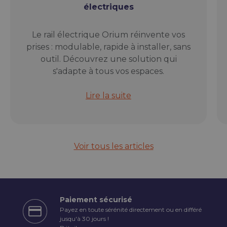
électriques
Le rail électrique Orium réinvente vos
prises : modulable, rapide à installer, sans
outil. Découvrez une solution qui
s'adapte à tous vos espaces.
Rail électrique modulable Orium : l
Lire la suite
Voir tous les articles
Paiement sécurisé
Payez en toute sérénité directement ou en différé
écédent
jusqu'à 30 jours !