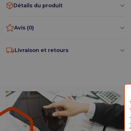
Détails du produit
Avis (0)
Livraison et retours
M'inscrire