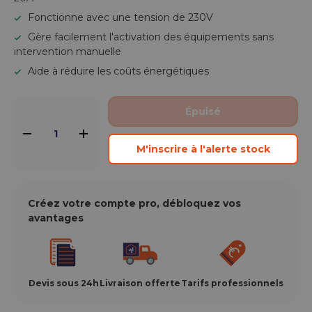
Fonctionne avec une tension de 230V
Gère facilement l'activation des équipements sans
intervention manuelle
Aide à réduire les coûts énergétiques
Qté
Épuisé
-
+
M'inscrire à l'alerte stock
Créez votre compte pro, débloquez vos
avantages
Devis sous 24h
Livraison offerte
Tarifs professionnels