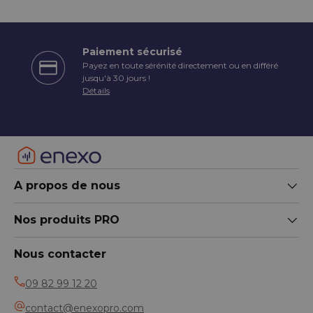
Paiement sécurisé
Payez en toute sérénité directement ou en différé
écédent
jusqu'à 30 jours !
Détails
A propos de nous
Nos produits PRO
Nous contacter
09 82 99 12 20
contact@enexopro.com