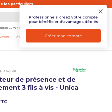
 les particuliers
.
Professionnels, créez votre compte
Mon compte
Se connecter
Panier
pour bénéficier d'avantages dédiés
ages et Luminaires
Produits connectés et Domotique
Créer mon compte
coleurs
Univers Camping
Nos promotions
5NU552530F
teur de présence et de
ue de galerie
ent 3 fils à vis - Unica
ue de galerie
TTC