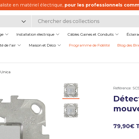
aliste en matériel électrique,
pour les professionnels comme
it
ge
Installation électrique
Câbles Gaines et Conduits
Éclair
é de l'air
Maison et Déco
Programme de Fidélité
Blog des Bri
 Unica
ue de galerie
Référence:
SC
Détec
Charger l’image 2 dans la v
mouvem
Charger l’image 3 dans la v
79,90€ 