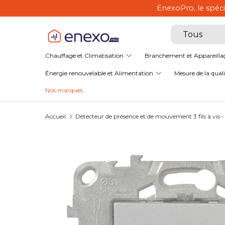
EnexoPro, le spéci
Aller au contenu
Recherche
Type de produ
Tous
Chauffage et Climatisation
Branchement et Appareilla
Énergie renouvelable et Alimentation
Mesure de la qualit
Nos marques
Accueil
Détecteur de présence et de mouvement 3 fils à vis -
L’image 1 est maintenant disponible dans la v