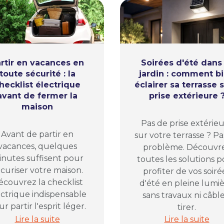
rtir en vacances en
Soirées d'été dans 
toute sécurité : la
jardin : comment b
hecklist électrique
éclairer sa terrasse 
avant de fermer la
prise extérieure 
maison
Pas de prise extérie
Avant de partir en
sur votre terrasse ? Pa
vacances, quelques
problème. Découvr
nutes suffisent pour
toutes les solutions 
curiser votre maison.
profiter de vos soiré
écouvrez la checklist
d'été en pleine lumiè
ectrique indispensable
sans travaux ni câble
r partir l'esprit léger.
tirer.
la solution pour organiser vos prises électriques
Partir en vacances en toute sécurité : la checklist é
Soirées d'été d
Lire la suite
Lire la suite