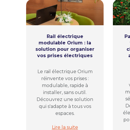
Rail électrique
Pa
modulable Orium : la
solution pour organiser
c
vos prises électriques
Le rail électrique Orium
réinvente vos prises :
modulable, rapide à
mi
installer, sans outil.
sé
Découvrez une solution
D
qui s'adapte à tous vos
él
espaces.
pou
Rail électrique modulable Orium : 
Lire la suite