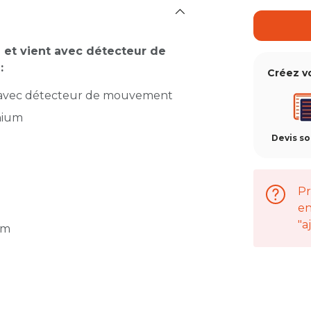
a et vient avec détecteur de
:
Créez v
nt avec détecteur de mouvement
inium
Devis s
Pr
en
"a
mm