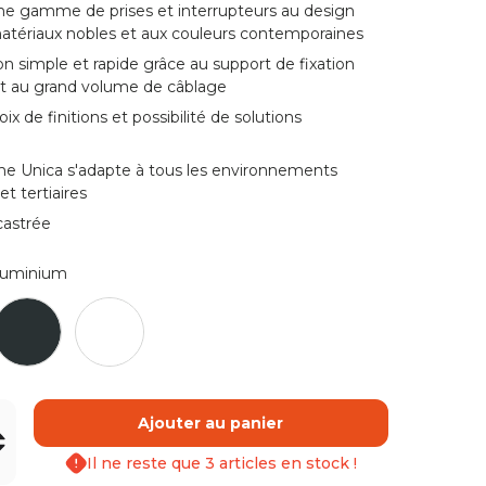
une gamme de prises et interrupteurs au design
matériaux nobles et aux couleurs contemporaines
ion simple et rapide grâce au support de fixation
 et au grand volume de câblage
ix de finitions et possibilité de solutions
s
 Unica s'adapte à tous les environnements
et tertiaires
astrée
luminium
nium
Anthracite
Blanc
Ajouter au panier
+
Il ne reste que 3 articles en stock !