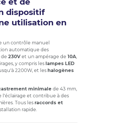
e et de
 dispositif
e utilisation en
ffre un contrôle manuel
tion automatique des
n de
230V
et un ampérage de
10A
,
irages, y compris les
lampes LED
usqu'à 2200W, et les
halogènes
castrement minimale
de 43 mm,
l'éclairage et contribue à des
ières. Tous les
raccords et
tallation rapide.