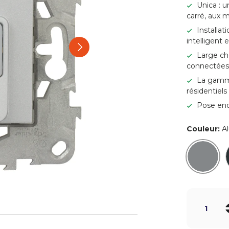
Unica : 
carré, aux 
Installat
intelligent
Suivant
Large cho
connectée
La gamme
résidentiels 
Pose enc
Couleur:
A
Alumi
Qté
-