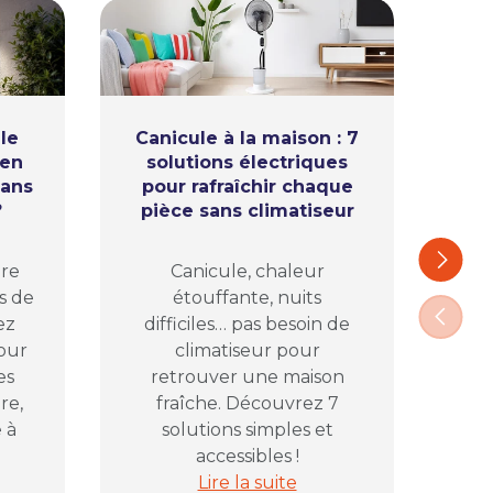
le
Canicule à la maison : 7
ien
solutions électriques
l’
sans
pour rafraîchir chaque
ap
?
pièce sans climatiseur
Ca
Suivant
ure
Canicule, chaleur
com
s de
étouffante, nuits
pl
Précéd
ez
difficiles… pas besoin de
vos
pour
climatiseur pour
D
es
retrouver une maison
pr
re,
fraîche. Découvrez 7
 à
solutions simples et
accessibles !
lectrique avant de fermer la maison
ans le jardin : comment bien éclairer sa terrasse sans pris
Canicule à la maison : 7 solutions
Lire la suite