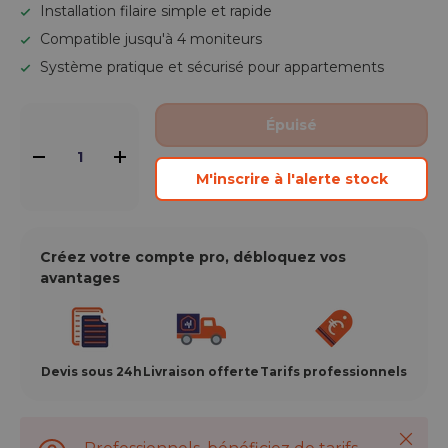
Installation filaire simple et rapide
Compatible jusqu'à 4 moniteurs
Système pratique et sécurisé pour appartements
Qté
Épuisé
-
+
M'inscrire à l'alerte stock
Créez votre compte pro, débloquez vos
avantages
Devis sous 24h
Livraison offerte
Tarifs professionnels
Ferme