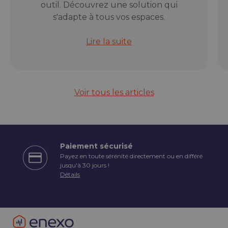
outil. Découvrez une solution qui
s'adapte à tous vos espaces.
Rail électrique modulable Orium : l
Lire la suite
Voir tous les articles
Paiement sécurisé
Payez en toute sérénité directement ou en différé
écédent
jusqu'à 30 jours !
Détails