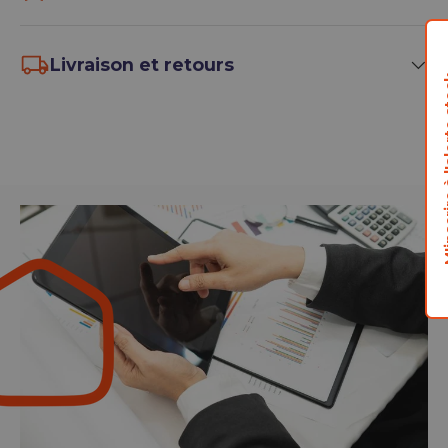
Livraison et retours
M'inscrire