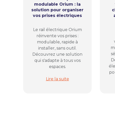
modulable Orium : la
solution pour organiser
c
vos prises électriques
Le rail électrique Orium
réinvente vos prises :
modulable, rapide à
mi
installer, sans outil.
sé
Découvrez une solution
D
qui s'adapte à tous vos
él
espaces.
pou
Rail électrique modulable Orium : 
Lire la suite