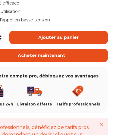
ue de galerie
t efficace
'utilisation
'appel en basse tension
ue de galerie
+
Ajouter au panier
vue de galerie
Acheter maintenant
otre compte pro, débloquez vos avantages
ous 24h
Livraison offerte
Tarifs professionnels
Fermer
ofessionnels, bénéficiez de tarifs pros
 demandant un devis : cliquez sur