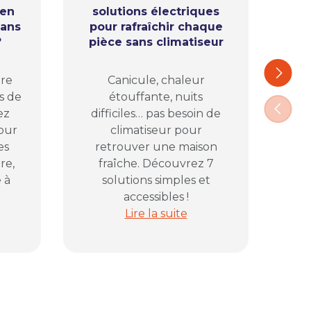
ien
solutions électriques
l’
sans
pour rafraîchir chaque
ap
?
pièce sans climatiseur
Ca
Suivant
ure
Canicule, chaleur
com
s de
étouffante, nuits
pl
Précéd
ez
difficiles… pas besoin de
vos
pour
climatiseur pour
D
es
retrouver une maison
pr
re,
fraîche. Découvrez 7
 à
solutions simples et
accessibles !
lectrique avant de fermer la maison
ans le jardin : comment bien éclairer sa terrasse sans pris
Canicule à la maison : 7 solutions
Lire la suite