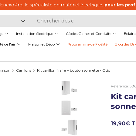
aliste en matériel électrique,
pour les professionnels comme
it
ge
Installation électrique
Câbles Gaines et Conduits
Éclair
é de l'air
Maison et Déco
Programme de Fidélité
Blog des Bri
maison
Carillons
Kit carillon filaire + bouton sonnette - Otio
Référence:
50
Kit ca
Charger l’image 1 dans la v
sonnet
Charger l’image 2 dans la v
19,90€ 