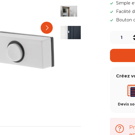
Charger l’image 3 dans la v
Simple e
Facilité d
Bouton d
Charger l’image 4 dans la v
Suivant
Qté
-
Charger l’image 5 dans la 
Créez v
Devis s
Pr
en