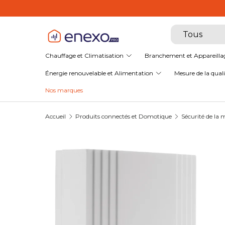
EnexoPro, le spéci
Aller au contenu
Recherche
Type de produ
Tous
Chauffage et Climatisation
Branchement et Appareilla
Énergie renouvelable et Alimentation
Mesure de la qualit
Nos marques
Accueil
Produits connectés et Domotique
Sécurité de la 