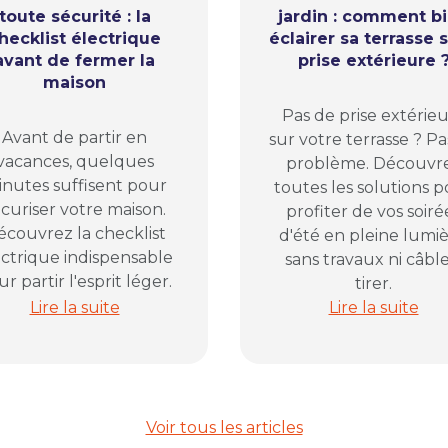
toute sécurité : la
jardin : comment b
hecklist électrique
éclairer sa terrasse 
avant de fermer la
prise extérieure 
maison
Pas de prise extérie
Avant de partir en
sur votre terrasse ? Pa
vacances, quelques
problème. Découvr
nutes suffisent pour
toutes les solutions 
curiser votre maison.
profiter de vos soiré
écouvrez la checklist
d'été en pleine lumiè
ectrique indispensable
sans travaux ni câble
r partir l'esprit léger.
tirer.
la solution pour organiser vos prises électriques
Partir en vacances en toute sécurité : la checklist é
Soirées d'été d
Lire la suite
Lire la suite
Voir tous les articles