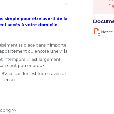
"a
lus simple pour être averti de la
Docume
r l'accès à votre domicile.
Notice 
a aisément sa place dans n'importe
 appartement ou encore une villa.
t intemporel, il est largement
et son coût peu onéreux.
8V, ce carillon est fourni avec un
e tensio
-dong >>