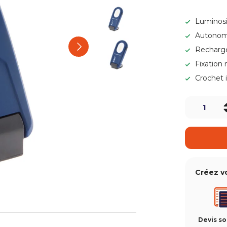
Charger l’image 3 dans la v
Luminosi
Autonomie
Charger l’image 4 dans la v
Suivant
Recharge
Fixation
Charger l’image 5 dans la 
Crochet 
Qté
-
Créez v
Devis s