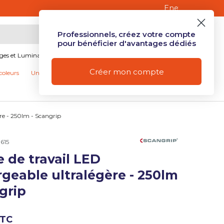
 les particuliers
.
Professionnels, créez votre compte
Mon compte
Se connecter
Panier
pour bénéficier d'avantages dédiés
ages et Luminaires
Produits connectés et Domotique
Créer mon compte
coleurs
Univers Camping
Nos promotions
re - 250lm - Scangrip
615
 de travail LED
ue de galerie
geable ultralégère - 250lm
grip
ue de galerie
TTC