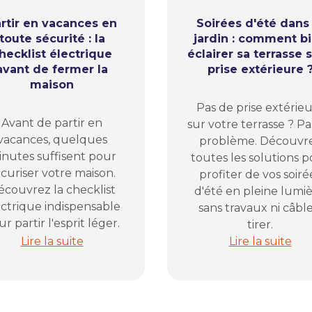
rtir en vacances en
Soirées d'été dans 
toute sécurité : la
jardin : comment b
hecklist électrique
éclairer sa terrasse 
avant de fermer la
prise extérieure 
maison
Pas de prise extérie
Avant de partir en
sur votre terrasse ? Pa
vacances, quelques
problème. Découvr
nutes suffisent pour
toutes les solutions 
curiser votre maison.
profiter de vos soiré
écouvrez la checklist
d'été en pleine lumiè
ectrique indispensable
sans travaux ni câble
r partir l'esprit léger.
tirer.
la solution pour organiser vos prises électriques
Partir en vacances en toute sécurité : la checklist é
Soirées d'été d
Lire la suite
Lire la suite