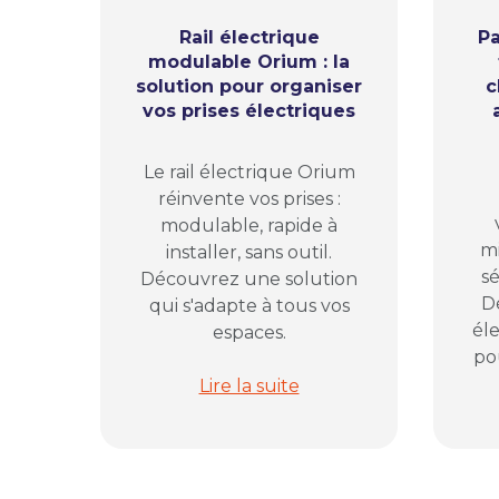
Rail électrique
Pa
modulable Orium : la
solution pour organiser
c
vos prises électriques
Le rail électrique Orium
réinvente vos prises :
modulable, rapide à
mi
installer, sans outil.
sé
Découvrez une solution
D
qui s'adapte à tous vos
él
espaces.
pou
Rail électrique modulable Orium : 
Lire la suite