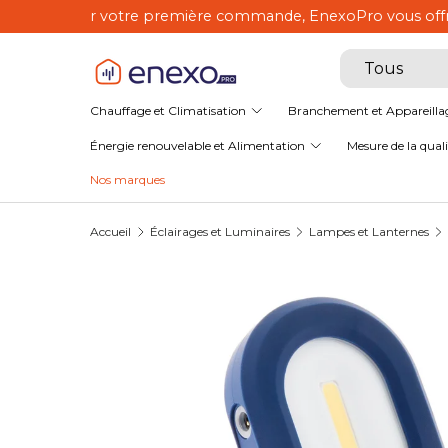
EnexoPro, le spéci
Aller au contenu
Recherche
Type de produ
Tous
Chauffage et Climatisation
Branchement et Appareilla
Énergie renouvelable et Alimentation
Mesure de la qualit
Nos marques
Accueil
Éclairages et Luminaires
Lampes et Lanternes