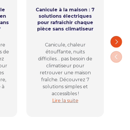
le
Canicule à la maison : 7
ien
solutions électriques
l’
sans
pour rafraîchir chaque
ap
?
pièce sans climatiseur
Ca
Suivant
ure
Canicule, chaleur
com
s de
étouffante, nuits
pl
Précéd
ez
difficiles… pas besoin de
vos
pour
climatiseur pour
D
es
retrouver une maison
pr
re,
fraîche. Découvrez 7
 à
solutions simples et
accessibles !
lectrique avant de fermer la maison
ans le jardin : comment bien éclairer sa terrasse sans pris
Canicule à la maison : 7 solutions
Lire la suite