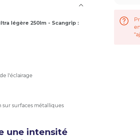
Pr
tra légère 250lm - Scangrip :
en
"a
de l'éclairage
n sur surfaces métalliques
e une intensité