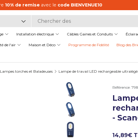
aliste en matériel électrique,
pour les professionnels comme
it
ge
Installation électrique
Câbles Gaines et Conduits
Éclair
é de l'air
Maison et Déco
Programme de Fidélité
Blog des Bri
Lampes torches et Baladeuses
Lampe de travail LED rechargeable ultralégè
Référence:
798
Lampe
Charger l’image 1 dans la v
rechar
- Scan
Charger l’image 2 dans la v
14,89€ 