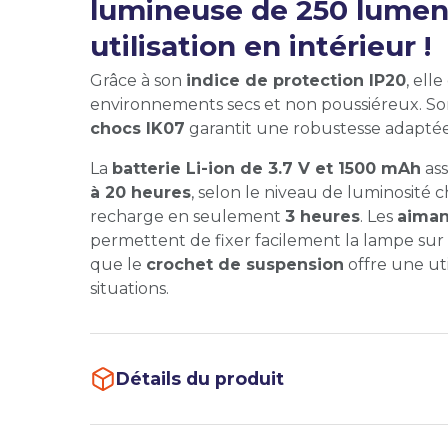
lumineuse de 250 lumens
utilisation en intérieur !
Grâce à son
indice de protection IP20
, ell
environnements secs et non poussiéreux. S
chocs IK07
garantit une robustesse adaptée 
La
batterie Li-ion de 3.7 V et 1500 mAh
ass
à 20 heures
, selon le niveau de luminosité cho
recharge en seulement
3 heures
. Les
aiman
permettent de fixer facilement la lampe sur 
que le
crochet de suspension
offre une uti
situations.
Détails du produit