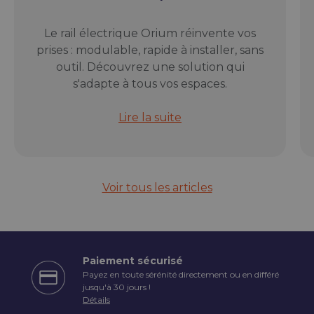
Le rail électrique Orium réinvente vos
prises : modulable, rapide à installer, sans
outil. Découvrez une solution qui
s'adapte à tous vos espaces.
Rail électrique modulable Orium : l
Lire la suite
Voir tous les articles
Paiement sécurisé
Payez en toute sérénité directement ou en différé
écédent
jusqu'à 30 jours !
Détails