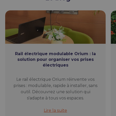
Rail électrique modulable Orium : la
solution pour organiser vos prises
électriques
Le rail électrique Orium réinvente vos
prises : modulable, rapide à installer, sans
outil. Découvrez une solution qui
s'adapte à tous vos espaces.
Rail électrique modulable Orium : l
Lire la suite