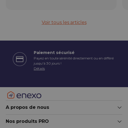
Voir tous les articles
Paiement sécurisé
Payez en toute sérénité directement ou en différé
écédent
jusqu'à 30 jours !
Détails
A propos de nous
Nos produits PRO