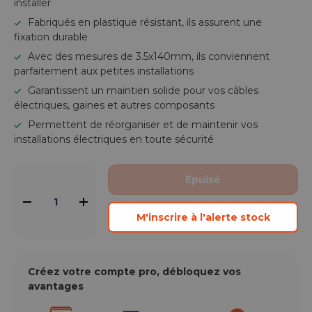
installer
Fabriqués en plastique résistant, ils assurent une
fixation durable
Avec des mesures de 3.5x140mm, ils conviennent
parfaitement aux petites installations
Garantissent un maintien solide pour vos câbles
électriques, gaines et autres composants
Permettent de réorganiser et de maintenir vos
installations électriques en toute sécurité
Qté
Épuisé
-
+
M'inscrire à l'alerte stock
Créez votre compte pro, débloquez vos
avantages