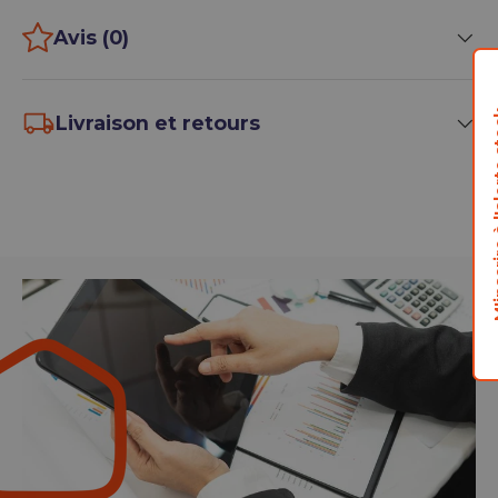
Avis (0)
M'inscrire
Livraison et retours