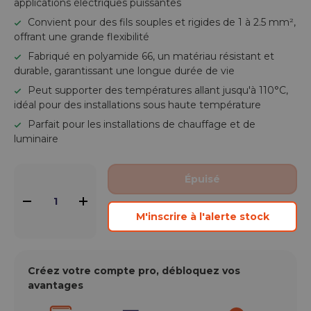
applications électriques puissantes
Convient pour des fils souples et rigides de 1 à 2.5 mm²,
offrant une grande flexibilité
Fabriqué en polyamide 66, un matériau résistant et
durable, garantissant une longue durée de vie
Peut supporter des températures allant jusqu'à 110°C,
idéal pour des installations sous haute température
Parfait pour les installations de chauffage et de
luminaire
Qté
Épuisé
-
+
M'inscrire à l'alerte stock
Créez votre compte pro, débloquez vos
avantages