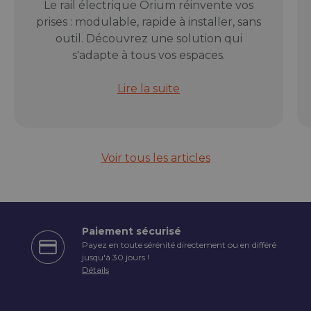
Le rail électrique Orium réinvente vos
prises : modulable, rapide à installer, sans
outil. Découvrez une solution qui
s'adapte à tous vos espaces.
Rail électrique modulable Orium : l
Lire la suite
Voir tous les articles
Paiement sécurisé
Payez en toute sérénité directement ou en différé
écédent
jusqu'à 30 jours !
Détails