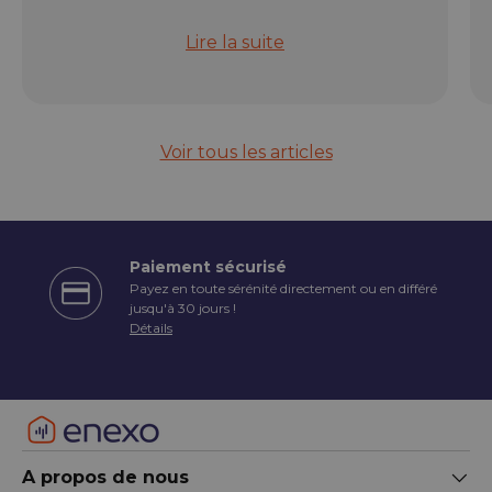
Rail électrique modulable Orium : l
Lire la suite
Voir tous les articles
Paiement sécurisé
Payez en toute sérénité directement ou en différé
écédent
jusqu'à 30 jours !
Détails
A propos de nous