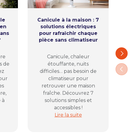
le
Canicule à la maison : 7
ien
solutions électriques
l’
sans
pour rafraîchir chaque
ap
?
pièce sans climatiseur
Ca
Suivant
ure
Canicule, chaleur
com
s de
étouffante, nuits
pl
Précéd
ez
difficiles… pas besoin de
vos
pour
climatiseur pour
D
es
retrouver une maison
pr
re,
fraîche. Découvrez 7
 à
solutions simples et
accessibles !
lectrique avant de fermer la maison
ans le jardin : comment bien éclairer sa terrasse sans pris
Canicule à la maison : 7 solutions
Lire la suite