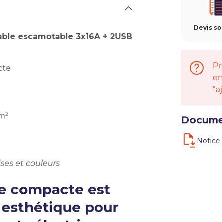
Devis s
rable escamotable 3x16A + 2USB
Pr
cte
en
"a
mm²
Docume
Notice 
ses et couleurs
le compacte est
t esthétique pour