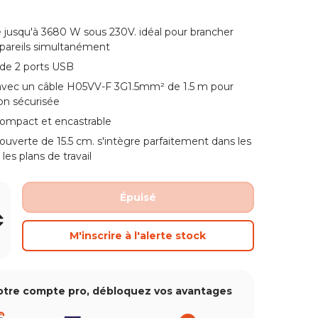
ue de galerie
 jusqu'à 3680 W sous 230V. idéal pour brancher
ppareils simultanément
ue de galerie
de 2 ports USB
avec un câble H05VV-F 3G1.5mm² de 1.5 m pour
ion sécurisée
vue de galerie
ompact et encastrable
ouverte de 15.5 cm. s'intègre parfaitement dans les
es plans de travail
Épuisé
+
M'inscrire à l'alerte stock
otre compte pro, débloquez vos avantages