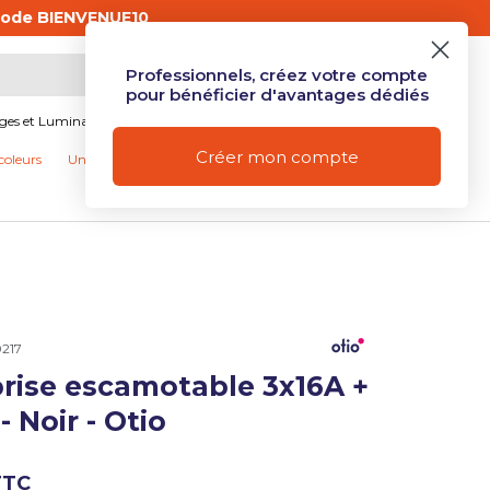
code BIENVENUE10
Professionnels, créez votre compte
Mon compte
Se connecter
Panier
pour bénéficier d'avantages dédiés
ages et Luminaires
Produits connectés et Domotique
Créer mon compte
coleurs
Univers Camping
Nos promotions
217
ue de galerie
prise escamotable 3x16A +
- Noir - Otio
ue de galerie
TTC