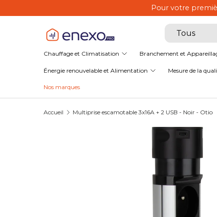
Pour votre premi
Aller au contenu
Recherche
Type de produ
Tous
Chauffage et Climatisation
Branchement et Appareilla
Énergie renouvelable et Alimentation
Mesure de la qualit
Nos marques
Accueil
Multiprise escamotable 3x16A + 2 USB - Noir - Otio