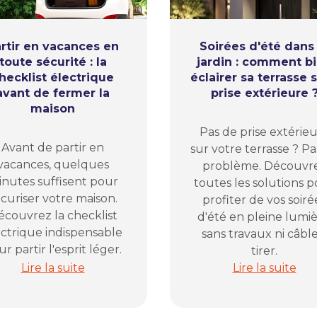
rtir en vacances en
Soirées d'été dans 
toute sécurité : la
jardin : comment b
hecklist électrique
éclairer sa terrasse 
avant de fermer la
prise extérieure 
maison
Pas de prise extérie
Avant de partir en
sur votre terrasse ? Pa
vacances, quelques
problème. Découvr
nutes suffisent pour
toutes les solutions 
curiser votre maison.
profiter de vos soiré
écouvrez la checklist
d'été en pleine lumiè
ectrique indispensable
sans travaux ni câble
r partir l'esprit léger.
tirer.
la solution pour organiser vos prises électriques
Partir en vacances en toute sécurité : la checklist é
Soirées d'été d
Lire la suite
Lire la suite