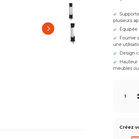
Charger l’image 3 dans la v
Supporte
plusieurs a
Charger l’image 4 dans la v
Suivant
Équipée 
Fournie 
une utilisat
Charger l’image 5 dans la 
Design c
Hauteur 
meubles ou l
Qté
-
Créez v