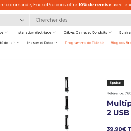
ère commande, EnexoPro vous offre
10% de remise
avec le
it
ge
Installation électrique
Câbles Gaines et Conduits
Éclair
é de l'air
Maison et Déco
Programme de Fidélité
Blog des Bri
Épuisé
Référence:
760
Charger l’image 1 dans la v
Multi
2 USB 
Charger l’image 2 dans la v
39,90€ 