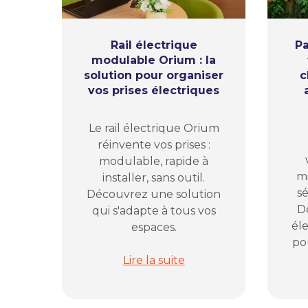
Rail électrique
Pa
modulable Orium : la
solution pour organiser
c
vos prises électriques
Le rail électrique Orium
réinvente vos prises :
modulable, rapide à
mi
installer, sans outil.
sé
Découvrez une solution
D
qui s'adapte à tous vos
él
espaces.
pou
Rail électrique modulable Orium : 
Lire la suite