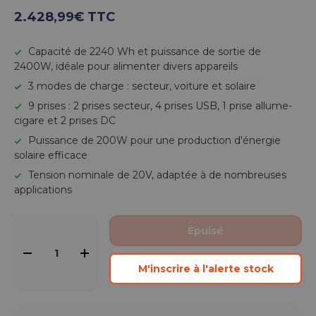
2.428,99€ TTC
Capacité de 2240 Wh et puissance de sortie de
2400W, idéale pour alimenter divers appareils
3 modes de charge : secteur, voiture et solaire
9 prises : 2 prises secteur, 4 prises USB, 1 prise allume-
cigare et 2 prises DC
Puissance de 200W pour une production d'énergie
solaire efficace
Tension nominale de 20V, adaptée à de nombreuses
applications
Qté
Épuisé
-
+
M'inscrire à l'alerte stock