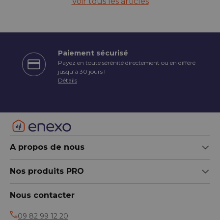
Voir tous les articles
Paiement sécurisé
Payez en toute sérénité directement ou en différé
écédent
jusqu'à 30 jours !
Détails
A propos de nous
Nos produits PRO
Nous contacter
09 82 99 12 20