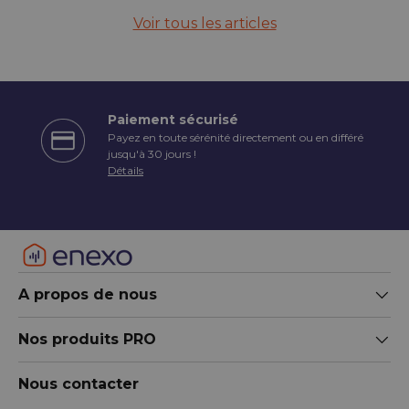
Voir tous les articles
Paiement sécurisé
Payez en toute sérénité directement ou en différé
écédent
jusqu'à 30 jours !
Détails
A propos de nous
Nos produits PRO
Nous contacter