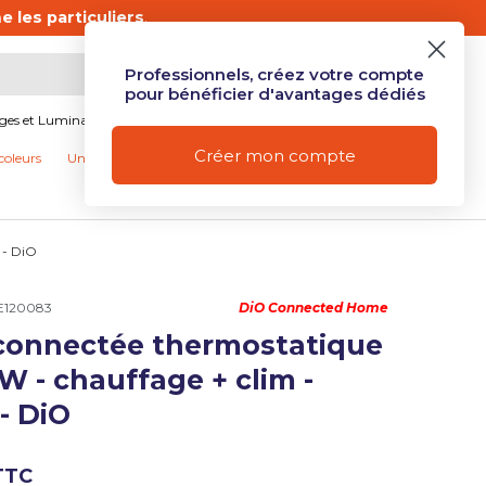
 les particuliers
.
Professionnels, créez votre compte
Mon compte
Se connecter
Panier
pour bénéficier d'avantages dédiés
ages et Luminaires
Produits connectés et Domotique
Créer mon compte
coleurs
Univers Camping
Nos promotions
 - DiO
E120083
DiO Connected Home
 connectée thermostatique
ue de galerie
W - chauffage + clim -
- DiO
vue de galerie
TTC