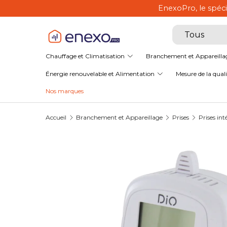
EnexoPro, le spéci
Aller au contenu
Recherche
Type de produ
Tous
Chauffage et Climatisation
Branchement et Appareilla
Énergie renouvelable et Alimentation
Mesure de la qualit
Nos marques
Accueil
Branchement et Appareillage
Prises
Prises int