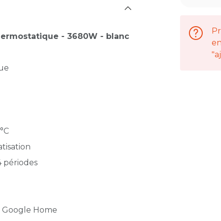
Pr
thermostatique - 3680W - blanc
en
"a
que
5°C
tisation
4 périodes
t Google Home