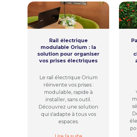
Rail électrique
Pa
modulable Orium : la
solution pour organiser
c
vos prises électriques
Le rail électrique Orium
réinvente vos prises :
modulable, rapide à
mi
installer, sans outil.
sé
Découvrez une solution
D
qui s'adapte à tous vos
él
espaces.
pou
Rail électrique modulable Orium : 
Lire la suite