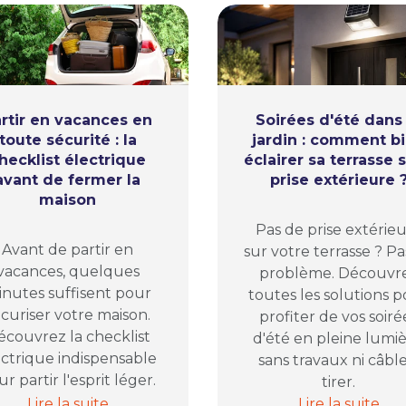
rtir en vacances en
Soirées d'été dans 
toute sécurité : la
jardin : comment b
hecklist électrique
éclairer sa terrasse 
avant de fermer la
prise extérieure 
maison
Pas de prise extérie
Avant de partir en
sur votre terrasse ? Pa
vacances, quelques
problème. Découvr
nutes suffisent pour
toutes les solutions 
curiser votre maison.
profiter de vos soiré
écouvrez la checklist
d'été en pleine lumiè
ectrique indispensable
sans travaux ni câble
r partir l'esprit léger.
tirer.
la solution pour organiser vos prises électriques
Partir en vacances en toute sécurité : la checklist é
Soirées d'été d
Lire la suite
Lire la suite