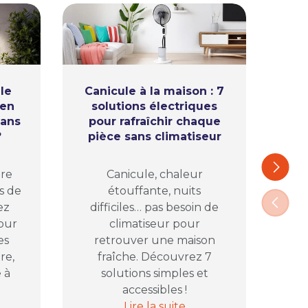
le
Canicule à la maison : 7
ien
solutions électriques
l’
sans
pour rafraîchir chaque
ap
?
pièce sans climatiseur
Ca
Suivant
ure
Canicule, chaleur
com
s de
étouffante, nuits
pl
Précéd
ez
difficiles… pas besoin de
vos
pour
climatiseur pour
D
es
retrouver une maison
pr
re,
fraîche. Découvrez 7
 à
solutions simples et
accessibles !
lectrique avant de fermer la maison
ans le jardin : comment bien éclairer sa terrasse sans pris
Canicule à la maison : 7 solutions
Lire la suite