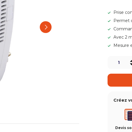
Prise con
Permet d
Suivant
Command
Avec 2 m
Mesure e
Qté
-
Créez v
Devis s