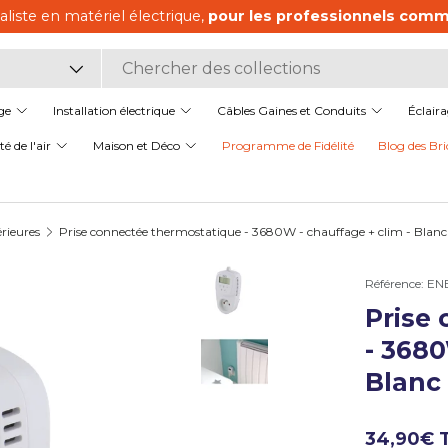
aliste en matériel électrique,
pour les professionnels comme
it
ge
Installation électrique
Câbles Gaines et Conduits
Éclair
é de l'air
Maison et Déco
Programme de Fidélité
Blog des Bri
érieures
Prise connectée thermostatique - 3680W - chauffage + clim - Blanc
Référence:
EN
Prise
Charger l’image 1 dans la v
- 3680
Blanc 
Charger l’image 2 dans la 
34,90€ 