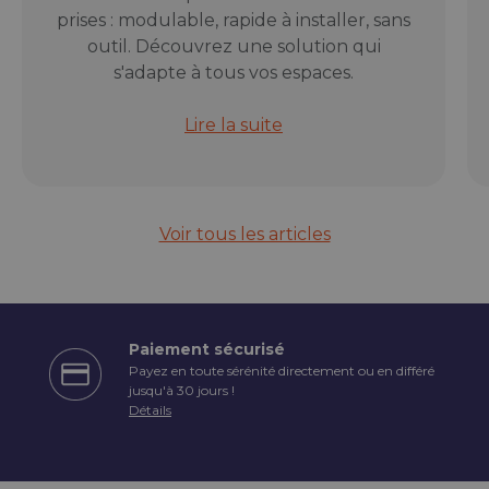
prises : modulable, rapide à installer, sans
outil. Découvrez une solution qui
s'adapte à tous vos espaces.
Rail électrique modulable Orium : l
Lire la suite
Voir tous les articles
Paiement sécurisé
Payez en toute sérénité directement ou en différé
écédent
jusqu'à 30 jours !
Détails