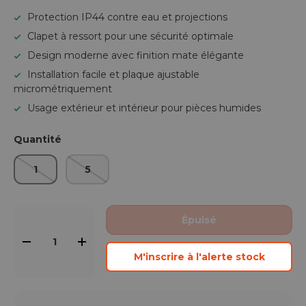
Protection IP44 contre eau et projections
Clapet à ressort pour une sécurité optimale
Design moderne avec finition mate élégante
Installation facile et plaque ajustable
micrométriquement
Usage extérieur et intérieur pour pièces humides
Quantité
1
5
Qté
Épuisé
-
+
M'inscrire à l'alerte stock