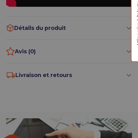
M'inscrire
Détails du produit
Avis (0)
Livraison et retours