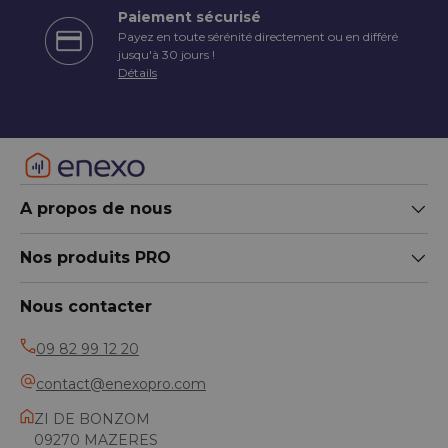
Paiement sécurisé
Payez en toute sérénité directement ou en différé
écédent
jusqu'à 30 jours !
Détails
A propos de nous
Nos produits PRO
Nous contacter
09 82 99 12 20
contact@enexopro.com
ZI DE BONZOM
09270 MAZERES