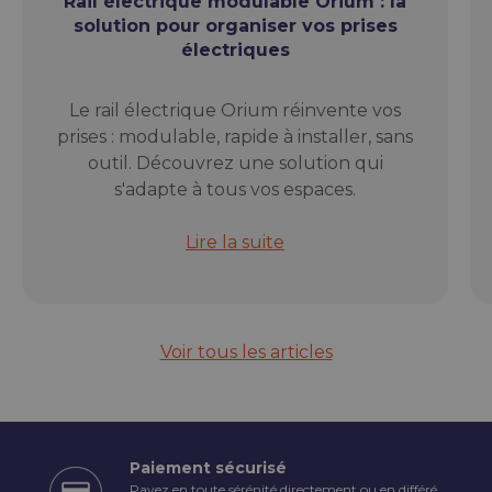
Rail électrique modulable Orium : la
solution pour organiser vos prises
électriques
Le rail électrique Orium réinvente vos
prises : modulable, rapide à installer, sans
outil. Découvrez une solution qui
s'adapte à tous vos espaces.
Rail électrique modulable Orium : l
Lire la suite
Voir tous les articles
Paiement sécurisé
Payez en toute sérénité directement ou en différé