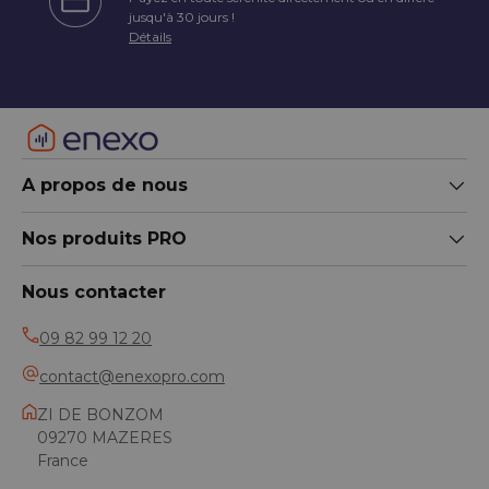
écédent
jusqu'à 30 jours !
Détails
A propos de nous
Nos produits PRO
Nous contacter
09 82 99 12 20
contact@enexopro.com
ZI DE BONZOM
09270 MAZERES
France