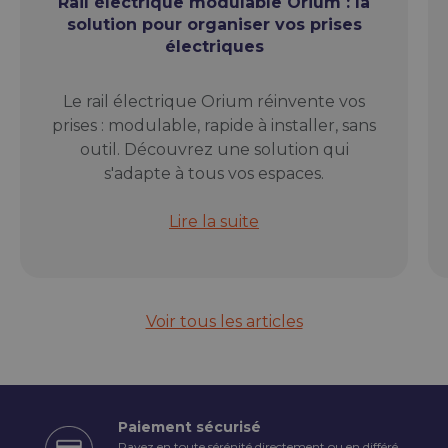
Rail électrique modulable Orium : la
solution pour organiser vos prises
électriques
Le rail électrique Orium réinvente vos
prises : modulable, rapide à installer, sans
outil. Découvrez une solution qui
s'adapte à tous vos espaces.
Rail électrique modulable Orium : l
Lire la suite
Voir tous les articles
Paiement sécurisé
Payez en toute sérénité directement ou en différé