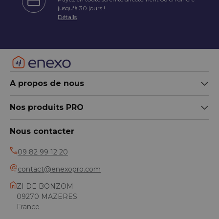
écédent
jusqu'à 30 jours !
Détails
A propos de nous
Nos produits PRO
Nous contacter
09 82 99 12 20
contact@enexopro.com
ZI DE BONZOM
09270 MAZERES
France